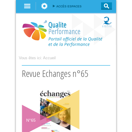
Aller au
ACCÈS ESPACES
contenu
principal
Vous êtes ici:
Accueil
Revue Echanges n°65
N°
65