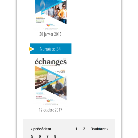
30 janvier 2018
Numéro:
34
12 octobre 2017
‹ précédent
1
2
3
suivant ›
4
5
6
7
8