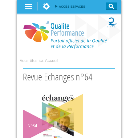
Aller au
ACCÈS ESPACES
contenu
principal
Vous êtes ici:
Accueil
Revue Echanges n°64
N°
64