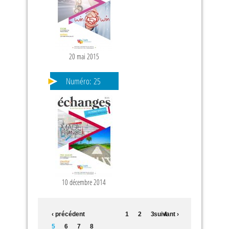
20 mai 2015
Numéro:
25
10 décembre 2014
‹ précédent
1
2
3
suivant ›
4
5
6
7
8