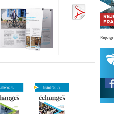
Rejoig
uméro:
40
Numéro:
39