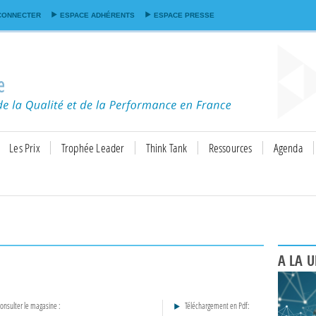
Aller au
CONNECTER
ESPACE ADHÉRENTS
ESPACE PRESSE
contenu
principal
Les Prix
Trophée Leader
Think Tank
Ressources
Agenda
A LA 
onsulter le magasine :
Téléchargement en Pdf: