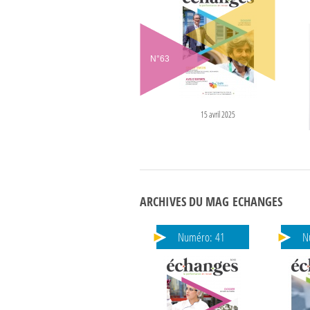
N°
63
15 avril 2025
ARCHIVES DU MAG ECHANGES
Numéro:
41
N