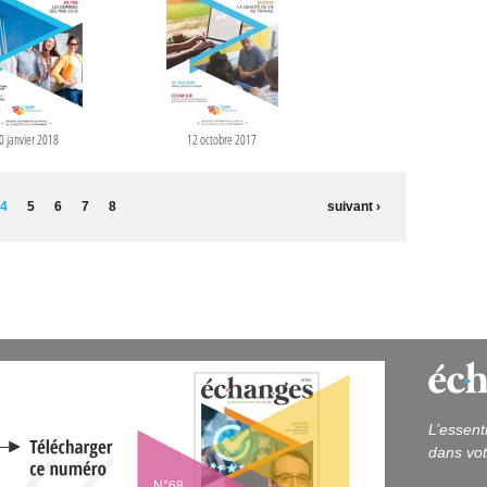
0 janvier 2018
12 octobre 2017
4
5
6
7
8
suivant ›
L’essent
dans vot
N°68