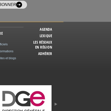
ABONNER
AGENDA
RE
LEXIQUE
LES RÉSEAUX
ficiels
EN RÉGION
formations
ADHÉRER
ites et blogs