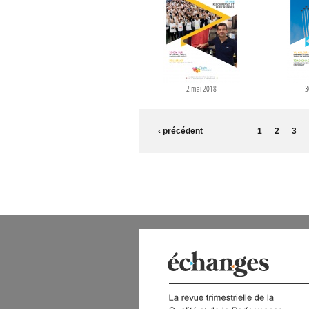
2 mai 2018
3
PAGES
‹ précédent
1
2
3
 DIGITAL