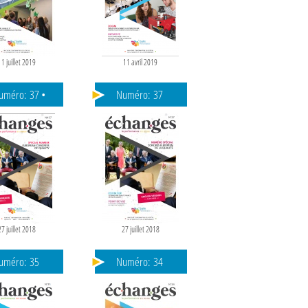
11 juillet 2019
11 avril 2019
uméro:
37 •
Numéro:
37
NGLAIS
27 juillet 2018
27 juillet 2018
uméro:
35
Numéro:
34