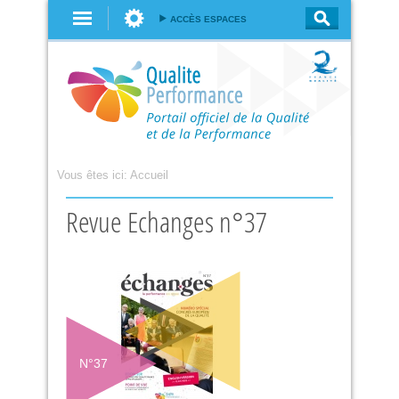
Aller au
ACCÈS ESPACES
contenu
principal
Vous êtes ici:
Accueil
Revue Echanges n°37
N°
37