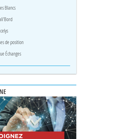
res Blancs
li'Bord
celys
ses de position
ue Échanges
UNE