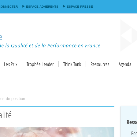
Aller au
CONNECTER
ESPACE ADHÉRENTS
ESPACE PRESSE
contenu
principal
Les Prix
Trophée Leader
Think Tank
Ressources
Agenda
ses de position
lité
Ress
Pod