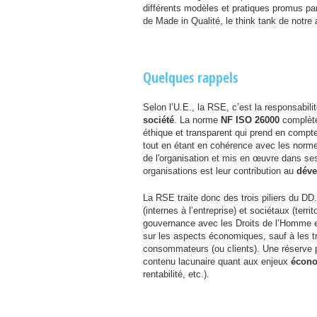
différents modèles et pratiques promus par
de Made in Qualité, le think tank de notre 
Quelques rappels
Selon l’U.E., la
RSE
, c’est la responsabil
société
. La norme
NF
ISO
26000
complète
éthique et transparent qui prend en compte
tout en étant en cohérence avec les norme
de l'organisation et mis en œuvre dans ses 
organisations est leur contribution au
déve
La
RSE
traite donc des trois piliers du
DD
(internes à l’entreprise) et sociétaux (terr
gouvernance avec les Droits de l’Homme e
sur les aspects économiques, sauf à les tr
consommateurs (ou clients). Une réserve pa
contenu lacunaire quant aux enjeux
écono
rentabilité, etc.).