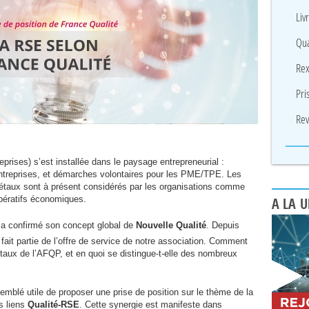
Liv
Qua
Rex
Pri
Rev
eprises) s’est installée dans le paysage entrepreneurial :
ntreprises, et démarches volontaires pour les
PME
/
TPE
. Les
étaux sont à présent considérés par les organisations comme
pératifs économiques.
A LA 
 a confirmé son concept global de
Nouvelle Qualité
. Depuis
fait partie de l’offre de service de notre association. Comment
taux de l’
AFQP
, et en quoi se distingue-t-elle des nombreux
semblé utile de proposer une prise de position sur le thème de la
s liens
Qualité-
RSE
. Cette synergie est manifeste dans