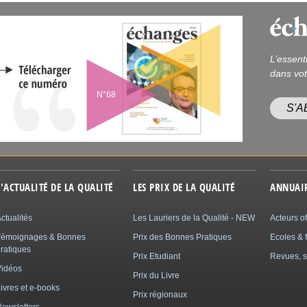
L’essent
dans vot
N°68
S'
L'ACTUALITÉ DE LA QUALITÉ
LES PRIX DE LA QUALITÉ
ANNUAI
ctualités
Les Lauriers de la Qualité - NEW
Acteurs of
Témoignages & Bonnes
Prix des Bonnes Pratiques
Ecoles & 
ratiques
Prix Etudiant
Revues, s
Vidéos
Prix du Livre
ivres et e-books
Prix régionaux
ewsletters