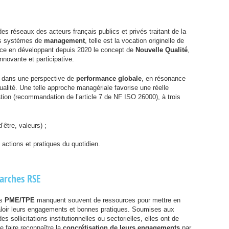
es réseaux des acteurs français publics et privés traitant de la
es systèmes de
management
, telle est la vocation originelle de
orce en développant depuis 2020 le concept de
Nouvelle Qualité
,
novante et participative.
dans une perspective de
performance globale
, en résonance
ualité. Une telle approche managériale favorise une réelle
tion (recommandation de l’article 7 de
NF
ISO
26000), à trois
’être, valeurs) ;
 actions et pratiques du quotidien.
marches
RSE
es
PME
/
TPE
manquent souvent de ressources pour mettre en
valoir leurs engagements et bonnes pratiques. Soumises aux
 sollicitations institutionnelles ou sectorielles, elles ont de
de faire reconnaître la
concrétisation de leurs engagements
par