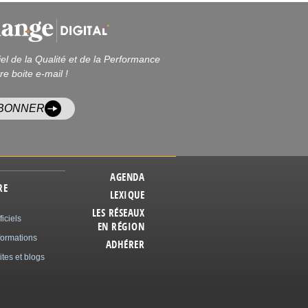
iel de la Qualité et de la Performance
re boite e-mail !
ABONNER
AGENDA
RE
LEXIQUE
LES RÉSEAUX
ficiels
EN RÉGION
formations
ADHÉRER
ites et blogs