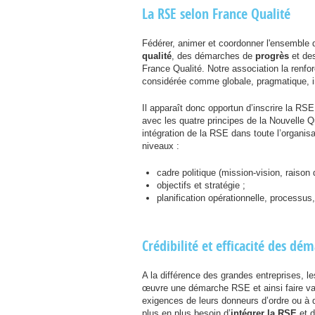
La
RSE
selon France Qualité
Fédérer, animer et coordonner l'ensemble d
qualité
, des démarches de
progrès
et d
France Qualité. Notre association la renf
considérée comme globale, pragmatique, in
Il apparaît donc opportun d’inscrire la
RSE
avec les quatre principes de la Nouvelle Q
intégration de la
RSE
dans toute l’organisa
niveaux :
cadre politique (mission-vision, raison d
objectifs et stratégie ;
planification opérationnelle, processus,
Crédibilité et efficacité des dé
A la différence des grandes entreprises, l
œuvre une démarche
RSE
et ainsi faire 
exigences de leurs donneurs d’ordre ou à des
plus en plus besoin d’
intégrer la
RSE
et 