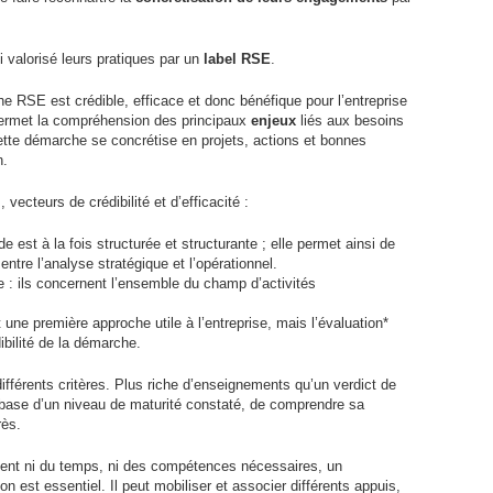
i valorisé leurs pratiques par un
label
RSE
.
che
RSE
est crédible, efficace et donc bénéfique pour l’entreprise
 permet la compréhension des principaux
enjeux
liés aux besoins
cette démarche se concrétise en projets, actions et bonnes
n.
vecteurs de crédibilité et d’efficacité :
e est à la fois structurée et structurante ; elle permet ainsi de
tre l’analyse stratégique et l’opérationnel.
 : ils concernent l’ensemble du champ d’activités
t une première approche utile à l’entreprise, mais l’évaluation*
ibilité de la démarche.
 différents critères. Plus riche d’enseignements qu’un verdict de
la base d’un niveau de maturité constaté, de comprendre sa
rès.
vent ni du temps, ni des compétences nécessaires, un
n est essentiel. Il peut mobiliser et associer différents appuis,