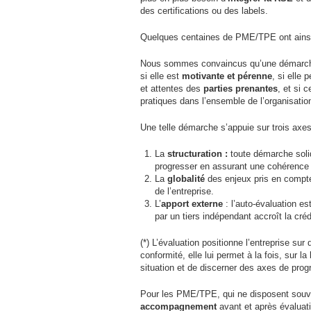
des certifications ou des labels.
Quelques centaines de
PME
/
TPE
ont ains
Nous sommes convaincus qu’une démar
si elle est
motivante et pérenne
, si elle
et attentes des
parties prenantes
, et si 
pratiques dans l’ensemble de l’organisatio
Une telle démarche s’appuie sur trois axes, 
La
structuration :
toute démarche solid
progresser en assurant une cohérence en
La
globalité
des enjeux pris en compte
de l’entreprise.
L’
apport externe
: l’auto-évaluation es
par un tiers indépendant accroît la créd
(*) L’évaluation positionne l’entreprise sur
conformité, elle lui permet à la fois, sur 
situation et de discerner des axes de prog
Pour les
PME
/
TPE
, qui ne disposent sou
accompagnement
avant et après évaluatio