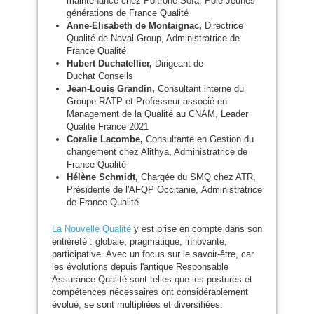
maintenance chez Poltrone Sofa, Pôle Jeunes
générations de France Qualité
Anne-Elisabeth de Montaignac,
Directrice
Qualité de Naval Group, Administratrice de
France Qualité
Hubert Duchatellier,
Dirigeant de
Duchat Conseils
Jean-Louis Grandin,
Consultant interne du
Groupe
RATP
et Professeur associé en
Management de la Qualité au
CNAM
, Leader
Qualité France 2021
Coralie Lacombe,
Consultante en Gestion du
changement chez Alithya, Administratrice de
France Qualité
Hélène Schmidt,
Chargée du
SMQ
chez
ATR
,
Présidente de l'
AFQP
Occitanie, Administratrice
de France Qualité
La Nouvelle Qualité
y est prise en compte dans son
entièreté : globale, pragmatique, innovante,
participative. Avec un focus sur le savoir-être, car
les évolutions depuis l'antique Responsable
Assurance Qualité sont telles que les postures et
compétences nécessaires ont considérablement
évolué, se sont multipliées et diversifiées.