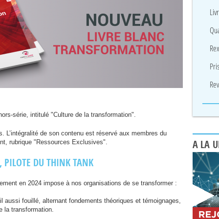
Liv
Qua
Rex
Pri
Rev
ors-série, intitulé "Culture de la transformation".
. L’intégralité de son contenu est réservé aux membres du
nt, rubrique "Ressources Exclusives".
A LA 
,
PILOTE
DU
THINK
TANK
nement en 2024 impose à nos organisations de se transformer :
il aussi fouillé, alternant fondements théoriques et témoignages,
e la transformation.