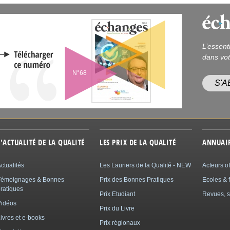
L’essent
dans vot
N°68
S'
L'ACTUALITÉ DE LA QUALITÉ
LES PRIX DE LA QUALITÉ
ANNUAI
ctualités
Les Lauriers de la Qualité - NEW
Acteurs of
Témoignages & Bonnes
Prix des Bonnes Pratiques
Ecoles & 
ratiques
Prix Etudiant
Revues, s
Vidéos
Prix du Livre
ivres et e-books
Prix régionaux