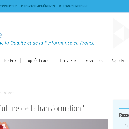
Aller au
CONNECTER
ESPACE ADHÉRENTS
ESPACE PRESSE
contenu
principal
Les Prix
Trophée Leader
Think Tank
Ressources
Agenda
res blancs
"Culture de la transformation"
Ress
Pod