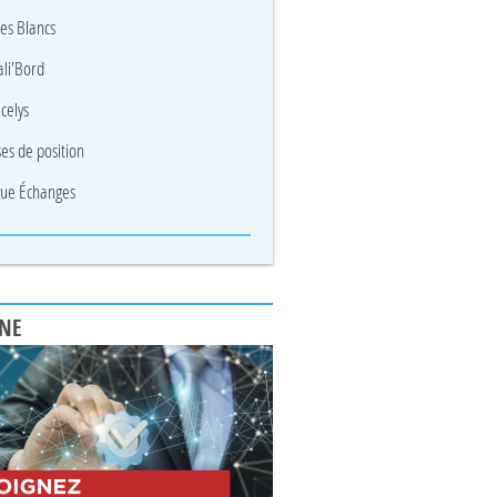
res Blancs
li'Bord
celys
ses de position
ue Échanges
UNE