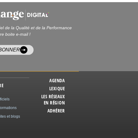
iel de la Qualité et de la Performance
re boite e-mail !
ABONNER
AGENDA
RE
LEXIQUE
LES RÉSEAUX
ficiels
EN RÉGION
formations
ADHÉRER
ites et blogs