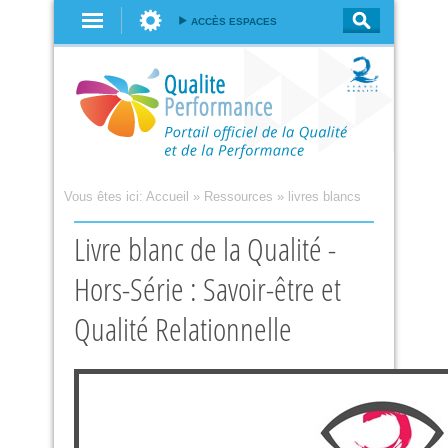
Aller au
ACCÈS ESPACES
contenu
principal
Vous êtes ici:
Accueil
»
Ressources
»
livres blancs
Livre blanc de la Qualité -
Hors-Série : Savoir-être et
Qualité Relationnelle