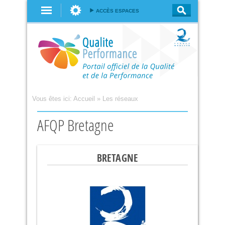
Aller au
ACCÈS ESPACES
contenu
principal
Vous êtes ici:
Accueil
»
Les réseaux
AFQP Bretagne
BRETAGNE