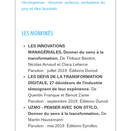
récompense : résumé, auteurs, verbatims du
jury et des lauréats
LES
NOMIN
ÉS
LES
INNOVATIONS
MANAG
É
RIALES
, Donner du sens à la
transformation.
De Thibaut Bardon,
Nicolas Arnaud et Clara Letierce
Parution : juillet 2019. Éditions Dunod.
LES
DÉ
FIS
DE
LA
TRANSFORMATION
DIGITALE
, 27 décideurs de l'industrie
témoignent de leur expérience.
De
Quentin Franque et Benoit Zante
Parution : septembre 2019. Éditions Dunod.
UZMO
-
PENSER
AVEC
SON
STYLO
,
Donner du sens à la transformation.
De
Martin Haussmann
Parution : mai 2019. Éditions Eyrolles.