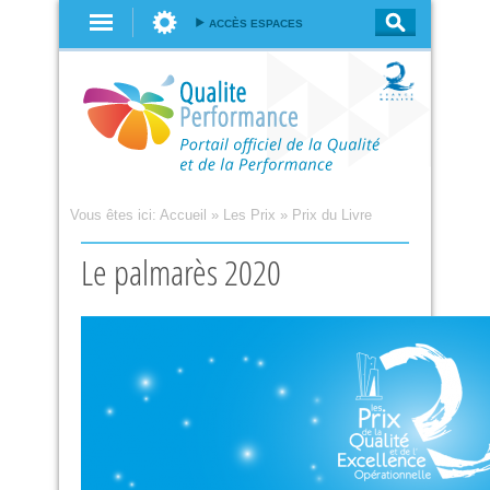
Aller au
ACCÈS ESPACES
contenu
principal
Vous êtes ici:
Accueil
»
Les Prix
»
Prix du Livre
Le palmarès 2020