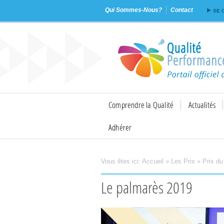
Qui Sommes-Nous?
Contact
SE 
Comprendre la Qualité
Actualités
Adhérer
Vous êtes ici:
Accueil
»
Les Prix
»
Prix du
Imprimer
Envoyer
Le palmarès 2019