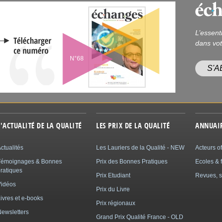
L’essent
dans vot
N°68
S'
L'ACTUALITÉ DE LA QUALITÉ
LES PRIX DE LA QUALITÉ
ANNUAI
ctualités
Les Lauriers de la Qualité - NEW
Acteurs of
Témoignages & Bonnes
Prix des Bonnes Pratiques
Ecoles & 
ratiques
Prix Etudiant
Revues, s
Vidéos
Prix du Livre
ivres et e-books
Prix régionaux
ewsletters
Grand Prix Qualité France - OLD