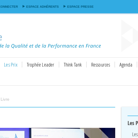
Aller au
CONNECTER
ESPACE ADHÉRENTS
ESPACE PRESSE
contenu
principal
Les Prix
Trophée Leader
Think Tank
Ressources
Agenda
 Livre
Les P
Les