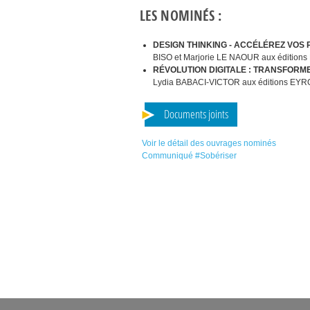
LES
NOMIN
ÉS :
DESIGN
THINKING
-
ACC
ÉLÉ
REZ
VOS
BISO
et Marjorie
LE
NAOUR
aux éditions
RÉ
VOLUTION
DIGITALE
:
TRANSFORM
Lydia
BABACI
-
VICTOR
aux éditions
EYR
Documents joints
Voir le détail des ouvrages nominés
Communiqué #Sobériser