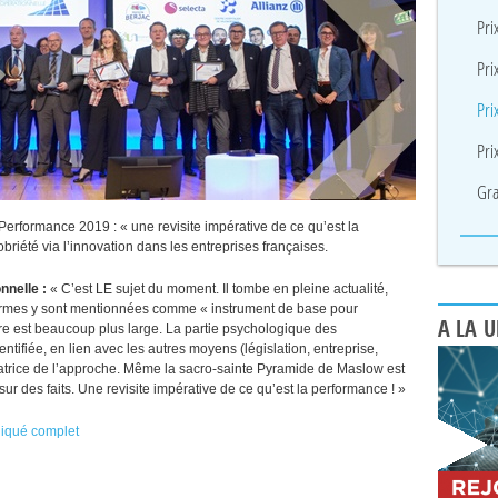
Pri
Pri
Pri
Pri
Gra
 Performance 2019 : « une revisite impérative de ce qu’est la
obriété via l’innovation dans les entreprises françaises.
nnelle :
« C’est
LE
sujet du moment. Il tombe en pleine actualité,
ormes y sont mentionnées comme « instrument de base pour
A LA 
vre est beaucoup plus large. La partie psychologique des
ifiée, en lien avec les autres moyens (législation, entreprise,
atrice de l’approche. Même la sacro-sainte Pyramide de Maslow est
ur des faits. Une revisite impérative de ce qu’est la performance ! »
niqué complet