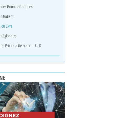
x des Bonnes Pratiques
x Etudiant
x du Livre
x régionaux
nd Prix Qualité France - OLD
UNE