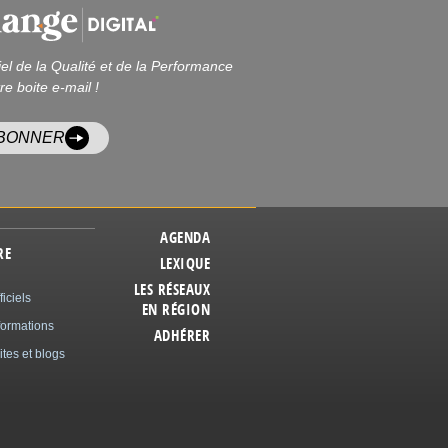
iel de la Qualité et de la Performance
re boite e-mail !
ABONNER
AGENDA
RE
LEXIQUE
LES RÉSEAUX
ficiels
EN RÉGION
formations
ADHÉRER
ites et blogs