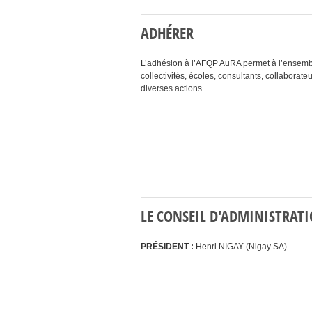
ADHÉRER
L’adhésion à l’
AFQP
AuRA permet à l’ensembl
collectivités, écoles, consultants, collaborate
diverses actions.
LE CONSEIL D'ADMINISTRAT
PR
É
SIDENT
:
Henri
NIGAY
(Nigay
SA
)