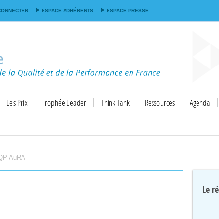
Aller au
CONNECTER
ESPACE ADHÉRENTS
ESPACE PRESSE
contenu
principal
Les Prix
Trophée Leader
Think Tank
Ressources
Agenda
QP AuRA
Le r