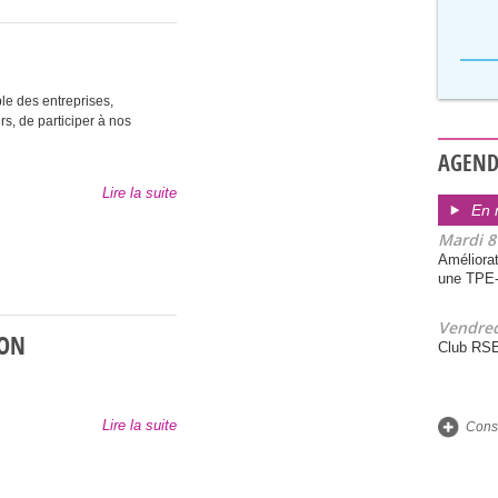
e des entreprises,
urs, de participer à nos
AGEN
Lire la suite
En 
Mardi 8
Améliorat
une TPE
Vendred
ION
Club RS
Lire la suite
Consu