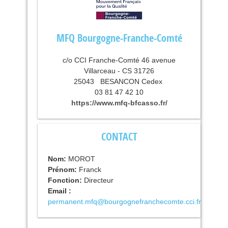
MFQ Bourgogne-Franche-Comté
c/o CCI Franche-Comté 46 avenue
Villarceau - CS 31726
25043
BESANCON Cedex
03 81 47 42 10
https://www.mfq-bfcasso.fr/
CONTACT
Nom:
MOROT
Prénom:
Franck
Fonction:
Directeur
Email :
permanent.mfq@bourgognefranchecomte.cci.fr