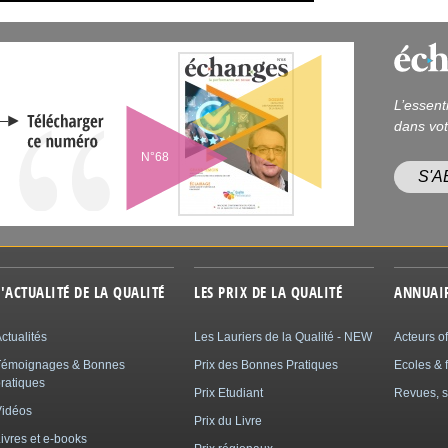
L’essent
dans vot
N°68
S'
L'ACTUALITÉ DE LA QUALITÉ
LES PRIX DE LA QUALITÉ
ANNUAI
ctualités
Les Lauriers de la Qualité - NEW
Acteurs of
Témoignages & Bonnes
Prix des Bonnes Pratiques
Ecoles & 
ratiques
Prix Etudiant
Revues, s
Vidéos
Prix du Livre
ivres et e-books