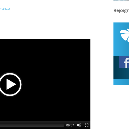
France
Rejoig
09:37