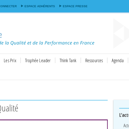
Aller au
CONNECTER
ESPACE ADHÉRENTS
ESPACE PRESSE
contenu
principal
Les Prix
Trophée Leader
Think Tank
Ressources
Agenda
Qualité
L'act
Act