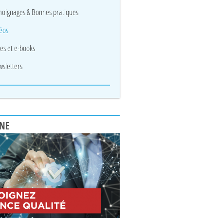
oignages & Bonnes pratiques
éos
res et e-books
sletters
UNE