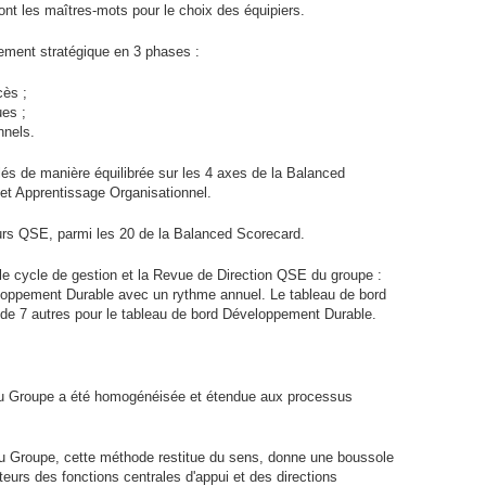
ont les maîtres-mots pour le choix des équipiers.
gnement stratégique en 3 phases :
cès ;
ues ;
nnels.
ilés de manière équilibrée sur les 4 axes de la Balanced
et Apprentissage Organisationnel.
eurs
QSE
, parmi les 20 de la Balanced Scorecard.
le cycle de gestion et la Revue de Direction
QSE
du groupe :
veloppement Durable avec un rythme annuel. Le tableau de bord
de 7 autres pour le tableau de bord Développement Durable.
u Groupe a été homogénéisée et étendue aux processus
 du Groupe, cette méthode restitue du sens, donne une boussole
teurs des fonctions centrales d'appui et des directions