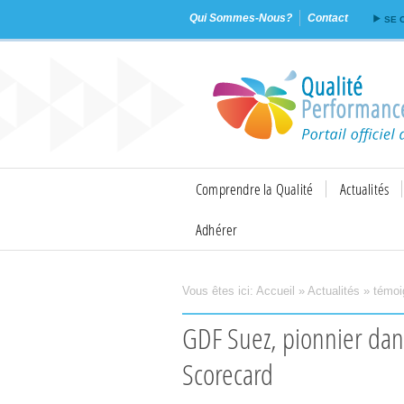
Qui Sommes-Nous?
Contact
SE 
Comprendre la Qualité
Actualités
Adhérer
Vous êtes ici:
Accueil
»
Actualités
»
témoi
Imprimer
Envoyer
GDF Suez, pionnier dans l'utilisation de la Balanced
Scorecard