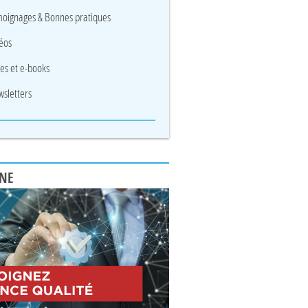
oignages & Bonnes pratiques
éos
res et e-books
sletters
UNE