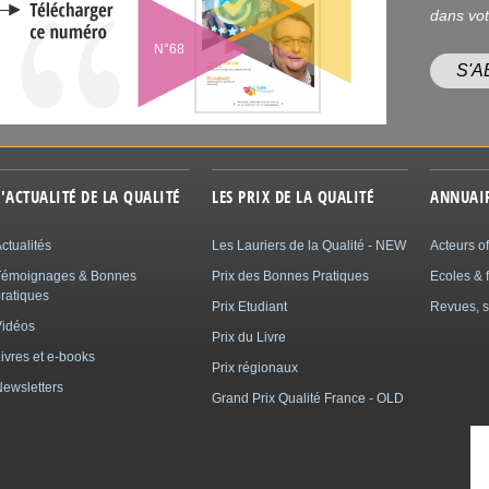
dans vot
N°68
S'
L'ACTUALITÉ DE LA QUALITÉ
LES PRIX DE LA QUALITÉ
ANNUAI
ctualités
Les Lauriers de la Qualité - NEW
Acteurs of
Témoignages & Bonnes
Prix des Bonnes Pratiques
Ecoles & 
ratiques
Prix Etudiant
Revues, s
Vidéos
Prix du Livre
ivres et e-books
Prix régionaux
ewsletters
Grand Prix Qualité France - OLD