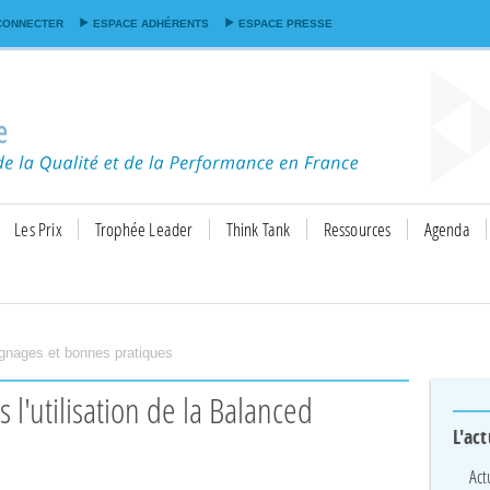
Aller au
CONNECTER
ESPACE ADHÉRENTS
ESPACE PRESSE
contenu
principal
Les Prix
Trophée Leader
Think Tank
Ressources
Agenda
gnages et bonnes pratiques
L'act
Act