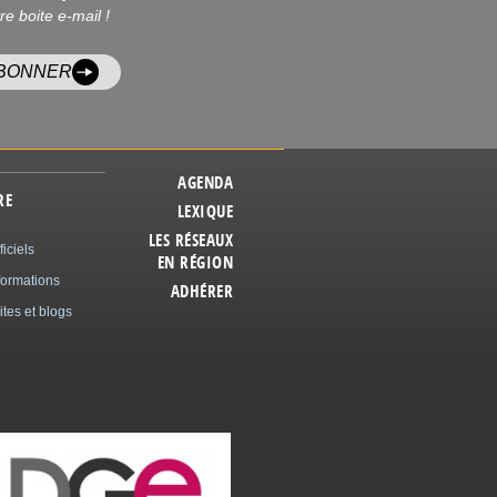
re boite e-mail !
ABONNER
AGENDA
RE
LEXIQUE
LES RÉSEAUX
ficiels
EN RÉGION
formations
ADHÉRER
ites et blogs