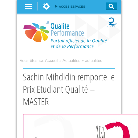
Aller au
ACCÈS ESPACES
contenu
principal
Vous êtes ici:
Accueil
»
Actualités
»
actualités
Sachin Mihdidin remporte le
Prix Etudiant Qualité –
MASTER