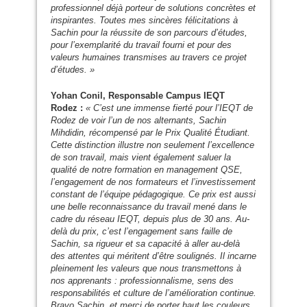
professionnel déjà porteur de solutions concrètes et
inspirantes. Toutes mes sincères félicitations à
Sachin pour la réussite de son parcours d’études,
pour l’exemplarité du travail fourni et pour des
valeurs humaines transmises au travers ce projet
d’études. »
Yohan Conil, Responsable Campus
IEQT
Rodez :
« C’est une immense fierté pour l’
IEQT
de
Rodez de voir l’un de nos alternants, Sachin
Mihdidin, récompensé par le Prix Qualité Étudiant.
Cette distinction illustre non seulement l’excellence
de son travail, mais vient également saluer la
qualité de notre formation en management
QSE
,
l’engagement de nos formateurs et l’investissement
constant de l’équipe pédagogique. Ce prix est aussi
une belle reconnaissance du travail mené dans le
cadre du réseau
IEQT
, depuis plus de 30 ans. Au-
delà du prix, c’est l’engagement sans faille de
Sachin, sa rigueur et sa capacité à aller au-delà
des attentes qui méritent d’être soulignés. Il incarne
pleinement les valeurs que nous transmettons à
nos apprenants : professionnalisme, sens des
responsabilités et culture de l’amélioration continue.
Bravo Sachin, et merci de porter haut les couleurs