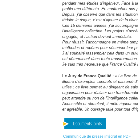
pendant mes études d’ingénieur. Face à une
profils très différents. En confrontant nos
Depuis, j’ai observé que dans les situatio
réduire le risque, c’est d’ajouter de la diver
Ces 15 dernières années, j’ai accompagné 
l’intelligence collective. Les projets s’acc
engagés, et l’action devient immédiate.
Pour réussir, j’accompagne en même temps l
méthodes et repères pour sécuriser leur pri
J’ai souhaité rassembler cela dans un ouvr
est déterminant dans toute transformation.
Je suis très heureuse que France Qualité ai
Le Jury de France Qualité :
« Le livre de
illustré d’exemples concrets et parsemé d
utiles : ce livre permet au dirigeant de sais
organisation pour réaliser une transformat
peut attendre ou non de l’intelligence coll
Accessible et stimulant, il mêle rigueur con
et agréable. Un ouvrage utile pour tout dir
Documents joints
Communiqué de presse intégral en PDF