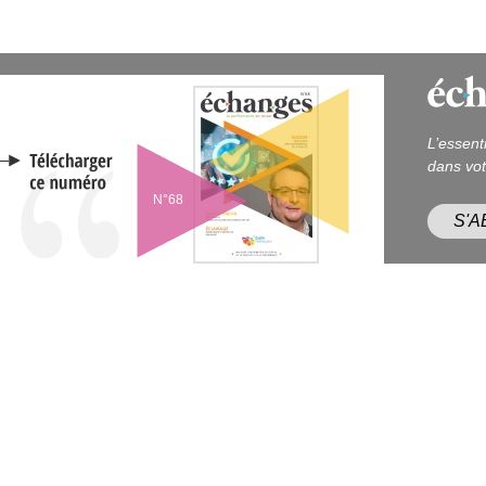
L’essent
dans vot
N°68
S'
L'ACTUALITÉ DE LA QUALITÉ
LES PRIX DE LA QUALITÉ
ANNUAI
ctualités
Les Lauriers de la Qualité - NEW
Acteurs of
Témoignages & Bonnes
Prix des Bonnes Pratiques
Ecoles & 
ratiques
Prix Etudiant
Revues, s
Vidéos