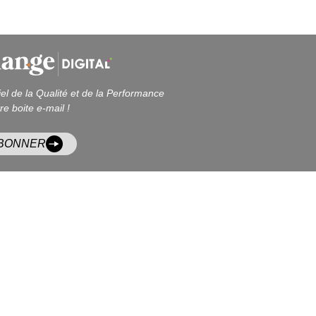
iel de la Qualité et de la Performance
re boite e-mail !
ABONNER
AGENDA
RE
LEXIQUE
LES RÉSEAUX
ficiels
EN RÉGION
formations
ADHÉRER
ites et blogs