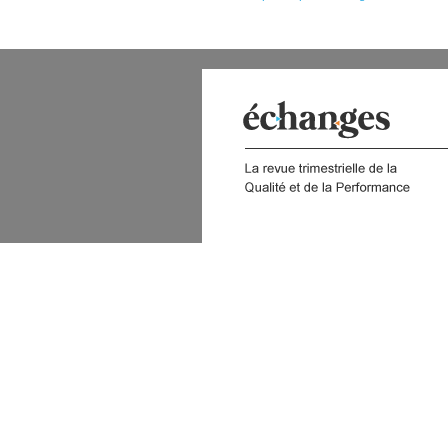
 DIGITAL
COMPRENDRE LA QUALITÉ
Capitaliser les fondamentaux de
A
la Qualité
Enthousiasmer le client
p
Utiliser les outils de base de la