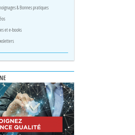
oignages & Bonnes pratiques
éos
res et e-books
sletters
UNE