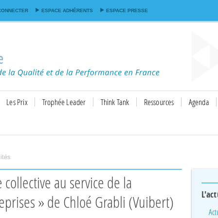
Aller au
CONNECTER
ESPACE ADHÉRENTS
ESPACE PRESSE
contenu
principal
Les Prix
Trophée Leader
Think Tank
Ressources
Agenda
ités
L'act
eprises » de Chloé Grabli (Vuibert)
Act