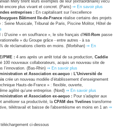
wan Mery tirent leurs exemples de leur (extraordinaire) vécu
té encore plus vivant et concret. (Paris)
⇒ En savoir plus
andes entreprises :
En capitalisant sur l’excellence
Bouygues Bâtiment Ile-de-France
réalise certains des projets
: Seine Musicale, Tribunal de Paris, Piscine Molitor, Hôtel de
s
I
:
D’usine « en souffrance », le site français d’
Hill-Rom
passe
rationnelle » du Groupe grâce - entre autres - à sa
7% de réclamations clients en moins. (Morbihan)
⇒ En
E
/
PME
:
4 ans après un arrêt total de sa production,
Caddie
é 100 nouveaux collaborateurs, acquis un nouveau site de
ns l’innovation. (Bas-Rhin)
⇒ En savoir plus
ministration et Association ex-aequo :
L’Université de
is
crée un nouveau modèle d’établissement d’enseignement
echnique Hauts-de-France » : flexible, ouverte,
ême agilité qu’une entreprise. (Nord)
⇒ En savoir plus
ministration et Association ex-aequo :
Pour s'adapter aux
t améliorer sa productivité, la
CPAM
des Yvelines
transforme
ive, télétravail et baisse de l'absentéisme en moins en 1 an
⇒
 téléchargement ci-dessous