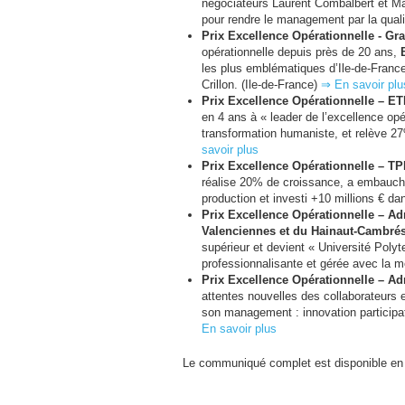
négociateurs Laurent Combalbert et Mar
pour rendre le management par la quali
Prix Excellence Opérationnelle - Gr
opérationnelle depuis près de 20 ans,
les plus emblématiques d’Ile-de-France 
Crillon. (Ile-de-France)
⇒ En savoir plu
Prix Excellence Opérationnelle –
ET
en 4 ans à « leader de l’excellence opé
transformation humaniste, et relève 2
savoir plus
Prix Excellence Opérationnelle –
TP
réalise 20% de croissance, a embauch
production et investi +10 millions € da
Prix Excellence Opérationnelle – Ad
Valenciennes et du Hainaut-Cambrés
supérieur et devient « Université Polyt
professionnalisante et gérée avec la m
Prix Excellence Opérationnelle – Ad
attentes nouvelles des collaborateurs e
son management : innovation participat
En savoir plus
Le communiqué complet est disponible en