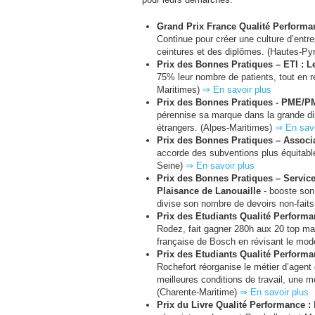
Grand Prix France Qualité Performa
Continue pour créer une culture d’entre
ceintures et des diplômes. (Hautes-P
Prix des Bonnes Pratiques –
ETI
: L
75% leur nombre de patients, tout en r
Maritimes)
⇒ En savoir plus
Prix des Bonnes Pratiques -
PME
/
P
pérennise sa marque dans la grande di
étrangers. (Alpes-Maritimes)
⇒ En savo
Prix des Bonnes Pratiques – Associat
accorde des subventions plus équitabl
Seine)
⇒ En savoir plus
Prix des Bonnes Pratiques – Servic
Plaisance de Lanouaille
- booste son 
divise son nombre de devoirs non-fait
Prix des Etudiants Qualité Performa
Rodez, fait gagner 280h aux 20 top mana
française de Bosch en révisant le mod
Prix des Etudiants Qualité Performa
Rochefort réorganise le métier d’agent d
meilleures conditions de travail, une m
(Charente-Maritime)
⇒ En savoir plus
Prix du Livre Qualité Performance :