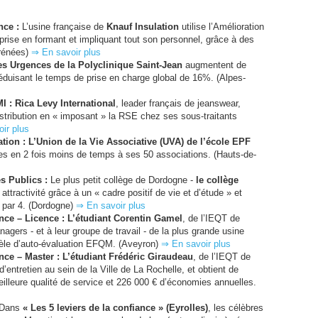
nce :
L’usine française de
Knauf Insulation
utilise l’Amélioration
prise en formant et impliquant tout son personnel, grâce à des
yrénées)
⇒ En savoir plus
es Urgences de la Polyclinique Saint-Jean
augmentent de
éduisant le temps de prise en charge global de 16%. (Alpes-
MI
:
Rica Levy International
, leader français de jeanswear,
stribution en « imposant » la
RSE
chez ses sous-traitants
ir plus
ion : L’Union de la Vie Associative (
UVA
) de l’école
EPF
es en 2 fois moins de temps à ses 50 associations. (Hauts-de-
es Publics :
Le plus petit collège de Dordogne -
le collège
attractivité grâce à un « cadre positif de vie et d’étude » et
s par 4. (Dordogne)
⇒ En savoir plus
nce – Licence : L’étudiant Corentin Gamel
, de l’
IEQT
de
gers - et à leur groupe de travail - de la plus grande usine
èle d’auto-évaluation
EFQM
. (Aveyron)
⇒ En savoir plus
nce – Master :
L’étudiant Frédéric Giraudeau
, de l’
IEQT
de
’entretien au sein de la Ville de La Rochelle, et obtient de
eilleure qualité de service et 226 000 € d’économies annuelles.
Dans
« Les 5 leviers de la confiance » (Eyrolles)
, les célèbres