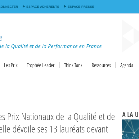
Aller au
CONNECTER
ESPACE ADHÉRENTS
ESPACE PRESSE
contenu
principal
Les Prix
Trophée Leader
Think Tank
Ressources
Agenda
A LA 
lle dévoile ses 13 lauréats devant