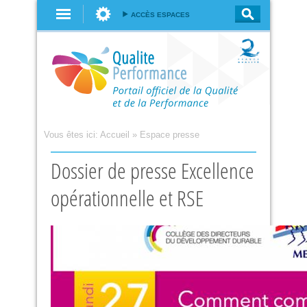
Aller au
ACCÈS ESPACES
contenu
principal
Vous êtes ici:
Accueil
»
Espace presse
Dossier de presse Excellence
opérationnelle et RSE