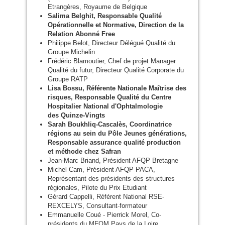
Etrangères, Royaume de Belgique
Salima Belghit, Responsable Qualité
Opérationnelle et Normative, Direction de la
Relation Abonné Free
Philippe Belot, Directeur Délégué Qualité du
Groupe Michelin
Frédéric Blamoutier, Chef de projet Manager
Qualité du futur, Directeur Qualité Corporate du
Groupe
RATP
Lisa Bossu, Référente Nationale Maîtrise des
risques, Responsable Qualité du Centre
Hospitalier National d'Ophtalmologie
des Quinze-Vingts
Sarah Boukhliq-Cascalès, Coordinatrice
régions au sein du Pôle Jeunes générations,
Responsable assurance qualité production
et méthode chez Safran
Jean-Marc Briand, Président
AFQP
Bretagne
Michel Cam, Président
AFQP
PACA
,
Représentant des présidents des structures
régionales, Pilote du Prix Etudiant
Gérard Cappelli, Référent National
RSE
-
REXCELYS
, Consultant-formateur
Emmanuelle Coué - Pierrick Morel, Co-
présidents du
MFQM
Pays de la Loire