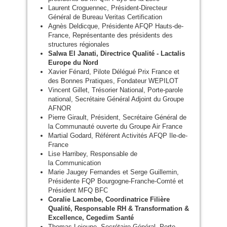
Laurent Croguennec, Président-Directeur
Général de Bureau Veritas Certification
Agnès Deldicque, Présidente
AFQP
Hauts-de-
France, Représentante des présidents des
structures régionales
Salwa El Janati, Directrice Qualité - Lactalis
Europe du Nord
Xavier Fénard, Pilote Délégué Prix France et
des Bonnes Pratiques, Fondateur
WEPILOT
Vincent Gillet, Trésorier National, Porte-parole
national, Secrétaire Général Adjoint du Groupe
AFNOR
Pierre Girault, Président, Secrétaire Général de
la Communauté ouverte du Groupe Air France
Martial Godard, Référent Activités
AFQP
Ile-de-
France
Lise Harribey, Responsable de
la Communication
Marie Jaugey Fernandes et Serge Guillemin,
Présidente
FQP
Bourgogne-Franche-Comté et
Président
MFQ
BFC
Coralie Lacombe, Coordinatrice Filière
Qualité, Responsable
RH
&
Transformation
&
Excellence, Cegedim Santé
Thomas Lejeune, Secrétaire Général, Porte-