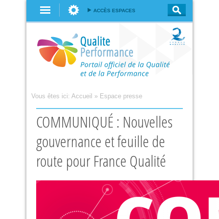
Aller au
ACCÈS ESPACES
contenu
principal
Vous êtes ici:
Accueil
»
Espace presse
COMMUNIQUÉ : Nouvelles
gouvernance et feuille de
route pour France Qualité