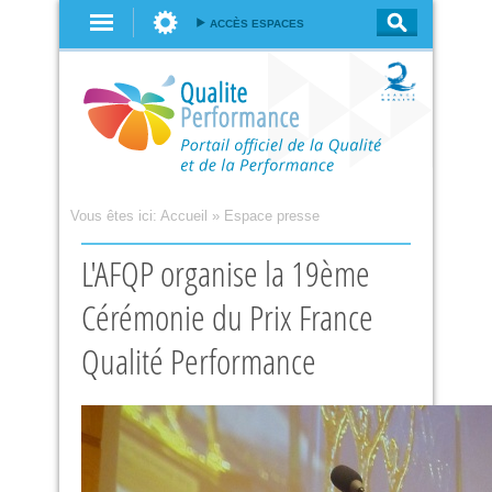
Aller au
ACCÈS ESPACES
contenu
principal
Vous êtes ici:
Accueil
»
Espace presse
L'AFQP organise la 19ème
Cérémonie du Prix France
Qualité Performance