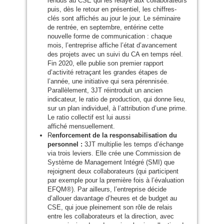
rendus au
CSE
qui les relaye aux collaborateurs
puis, dès le retour en présentiel, les chiffres-
clés sont affichés au jour le jour. Le séminaire
de rentrée, en septembre, entérine cette
nouvelle forme de communication : chaque
mois, l’entreprise affiche l’état d’avancement
des projets avec un suivi du
CA
en temps réel.
Fin 2020, elle publie son premier rapport
d’activité retraçant les grandes étapes de
l’année, une initiative qui sera pérennisée.
Parallèlement,
3JT
réintroduit un ancien
indicateur, le ratio de production, qui donne lieu,
sur un plan individuel, à l’attribution d’une prime.
Le ratio collectif est lui aussi
affiché mensuellement.
R
enforcement de la responsabilisation du
personnel :
3JT
multiplie les temps d’échange
via trois leviers. Elle crée une Commission de
Système de Management Intégré (
SMI
) que
rejoignent deux collaborateurs (qui participent
par exemple pour la première fois à l’évaluation
EFQM
®). Par ailleurs, l’entreprise décide
d’allouer davantage d’heures et de budget au
CSE
, qui joue pleinement son rôle de relais
entre les collaborateurs et la direction, avec