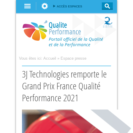
Aller au
ACCÈS ESPACES
contenu
principal
Vous êtes ici:
Accueil
»
Espace presse
3J Technologies remporte le
Grand Prix France Qualité
Performance 2021