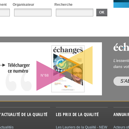
ment
Organisateur
Recherche
L’essent
dans vot
N°68
S'
L'ACTUALITÉ DE LA QUALITÉ
LES PRIX DE LA QUALITÉ
ANNUAI
ctualités
Les Lauriers de la Qualité - NEW
Acteurs of