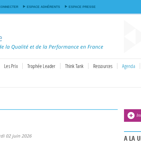
Aller au
CONNECTER
ESPACE ADHÉRENTS
ESPACE PRESSE
contenu
principal
Les Prix
Trophée Leader
Think Tank
Ressources
Agenda
In
di 02 juin 2026
A LA 