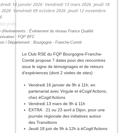
dredi 16 janvier 2026
Vendredi 13 mars 2026
Jeudi 18
n 2026
Vendredi 09 octobre 2026
Jeudi 12 novembre
6
ion privée
e d'événements :
Événement du réseau France Qualité
nisateur :
FQP BFC
on / Département :
Bourgogne - Franche-Comté
Le Club
RSE
du
FQP
Bourgogne-Franche-
Comté propose 7 dates pour des rencontres
sous le signe de témoignages et de retours
d'expériences (dont 2 visites de sites) :
Vendredi 16 janvier de 9h à 11h, en
partenariat avec Virgule et éCogit'Actions,
chez éCogit'Actions
Vendredi 13 mars de 9h à 11h
EXTRA
: 21 ou 23 avril à Dijon, pour une
journée régionale des initiatives autour
des Transitions
Jeudi 18 juin de 9h à 12h à éCogit’Actions